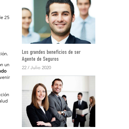
de 25
Los grandes beneficios de ser
ión.
Agente de Seguros
on un
22 / Julio 2020
ando
venir
cción
alud