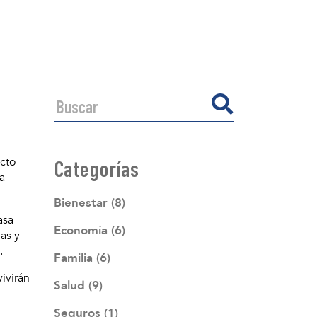
ecto
Categorías
a
Bienestar (8)
asa
Economía (6)
as y
.
Familia (6)
ivirán
Salud (9)
Seguros (1)