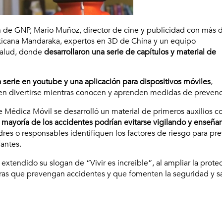
n de GNP, Mario Muñoz, director de cine y publicidad con más 
xicana Mandaraka, expertos en 3D de China y un equipo
 salud, donde
desarrollaron una serie de capítulos y material de
a serie en youtube y una aplicación para dispositivos móviles
,
den divertirse mientras conocen y aprenden medidas de prevenc
 Médica Móvil se desarrolló un material de primeros auxilios c
 mayoría de los accidentes podrían evitarse vigilando y enseñ
dres o responsables identifiquen los factores de riesgo para pre
fantes.
a extendido su slogan de “Vivir es increible”, al ampliar la prote
uras que prevengan accidentes y que fomenten la seguridad y s