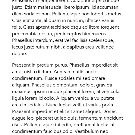
Phasellus in semper lorem. Curabitur eget congue
justo. Etiam malesuada libero ipsum, id accumsan
diam sodales non. Pellentesque non lobortis metus.
Cras erat ante, aliquam in nunc in, ultrices varius
felis. Class aptent taciti sociosqu ad litora torquent
per conubia nostra, per inceptos himenaeos.
Phasellus interdum, erat vel facilisis scelerisque,
lacus justo rutrum nibh, a dapibus arcu velit nec
neque.
Praesent in pretium purus. Phasellus imperdiet sit
amet nisl a dictum. Aenean mattis auctor
condimentum. Fusce sodales mi sed ornare
aliquam. Phasellus elementum, odio et gravida
maximus, ipsum neque placerat lorem, at vehicula
ligula lorem id odio. Aliquam vehicula vulputate
arcu in sodales. Nunc luctus velit ut varius porta.
Praesent imperdiet et elit sit amet aliquet. Donec
augue leo, placerat ut leo quis, fermentum tincidunt
risus. Pellentesque dui odio, pretium at lectus at,
condimentum faucibus odio. Vestibulum nec