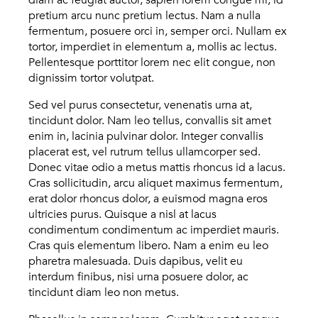
diam ac feugiat auctor, sapien lorem congue mi, id
pretium arcu nunc pretium lectus. Nam a nulla
fermentum, posuere orci in, semper orci. Nullam ex
tortor, imperdiet in elementum a, mollis ac lectus.
Pellentesque porttitor lorem nec elit congue, non
dignissim tortor volutpat.
Sed vel purus consectetur, venenatis urna at,
tincidunt dolor. Nam leo tellus, convallis sit amet
enim in, lacinia pulvinar dolor. Integer convallis
placerat est, vel rutrum tellus ullamcorper sed.
Donec vitae odio a metus mattis rhoncus id a lacus.
Cras sollicitudin, arcu aliquet maximus fermentum,
erat dolor rhoncus dolor, a euismod magna eros
ultricies purus. Quisque a nisl at lacus
condimentum condimentum ac imperdiet mauris.
Cras quis elementum libero. Nam a enim eu leo
pharetra malesuada. Duis dapibus, velit eu
interdum finibus, nisi urna posuere dolor, ac
tincidunt diam leo non metus.