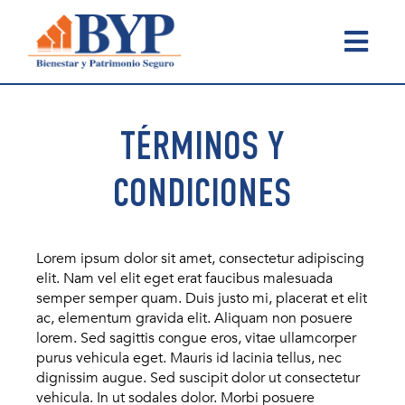
Bienestar
Bienestar
y
y
Patrimonio
Patrimonio
TÉRMINOS Y
Seguro
Seguro
CONDICIONES
Lorem ipsum dolor sit amet, consectetur adipiscing
elit. Nam vel elit eget erat faucibus malesuada
semper semper quam. Duis justo mi, placerat et elit
ac, elementum gravida elit. Aliquam non posuere
lorem. Sed sagittis congue eros, vitae ullamcorper
purus vehicula eget. Mauris id lacinia tellus, nec
dignissim augue. Sed suscipit dolor ut consectetur
vehicula. In ut sodales dolor. Morbi posuere