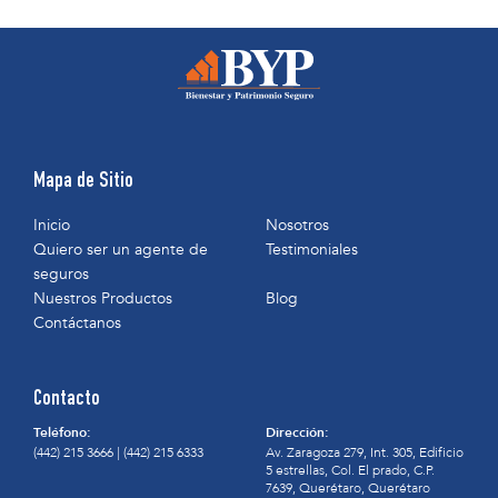
Mapa de Sitio
Inicio
Nosotros
Quiero ser un agente de
Testimoniales
seguros
Nuestros Productos
Blog
Contáctanos
Contacto
Teléfono:
Dirección:
(442) 215 3666
|
(442) 215 6333
Av. Zaragoza 279, Int. 305, Edificio
5 estrellas, Col. El prado, C.P.
7639, Querétaro, Querétaro